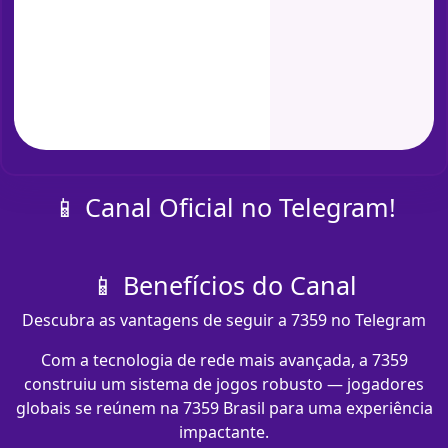
📱 Canal Oficial no Telegram!
📱 Benefícios do Canal
Descubra as vantagens de seguir a 7359 no Telegram
Com a tecnologia de rede mais avançada, a 7359
construiu um sistema de jogos robusto — jogadores
globais se reúnem na 7359 Brasil para uma experiência
impactante.