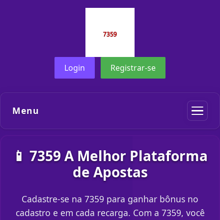
Login
Registrar-se
Menu
📱 7359 A Melhor Plataforma
de Apostas
Cadastre-se na 7359 para ganhar bônus no
cadastro e em cada recarga. Com a 7359, você