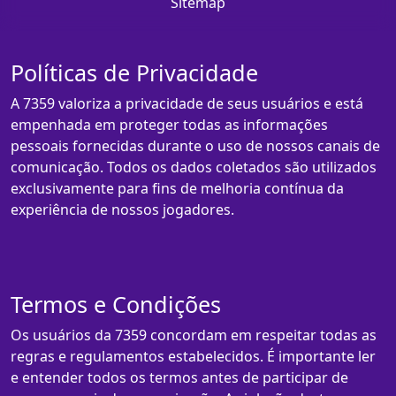
Sitemap
Políticas de Privacidade
A 7359 valoriza a privacidade de seus usuários e está
empenhada em proteger todas as informações
pessoais fornecidas durante o uso de nossos canais de
comunicação. Todos os dados coletados são utilizados
exclusivamente para fins de melhoria contínua da
experiência de nossos jogadores.
Termos e Condições
Os usuários da 7359 concordam em respeitar todas as
regras e regulamentos estabelecidos. É importante ler
e entender todos os termos antes de participar de