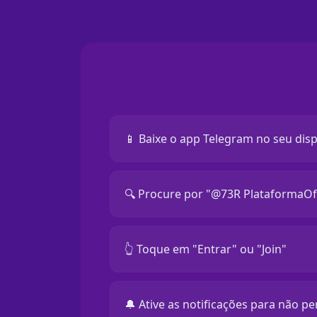
📱 Baixe o app Telegram no seu disp
🔍 Procure por "@73R PlataformaOfi
👆 Toque em "Entrar" ou "Join"
🔔 Ative as notificações para não p