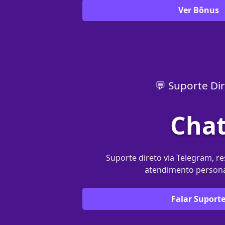
Ver Bônus
💬 Suporte Di
Cha
Suporte direto via Telegram, r
atendimento persona
Falar Suport