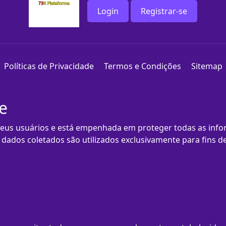
Login
Registrar-se
Políticas de Privacidade
Termos e Condições
Sitemap
de
 seus usuários e está empenhada em proteger todas as inf
dados coletados são utilizados exclusivamente para fins d