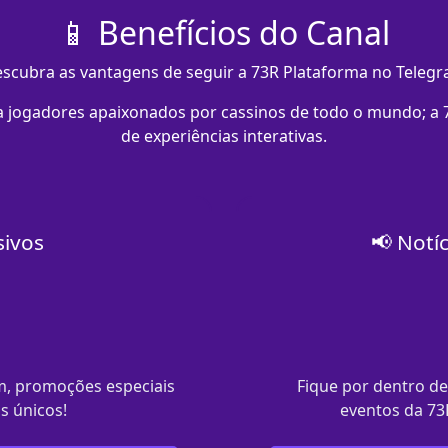
📱 Benefícios do Canal
scubra as vantagens de seguir a 73R Plataforma no Teleg
ta jogadores apaixonados por cassinos de todo o mundo; a
de experiências interativas.
sivos
📢 Notí
m, promoções especiais
Fique por dentro d
s únicos!
eventos da 73