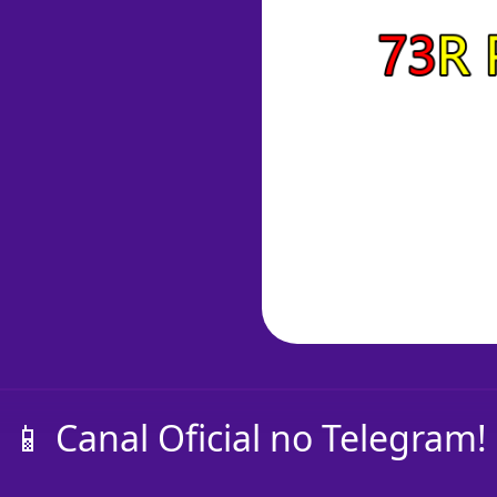
📱 Canal Oficial no Telegram!