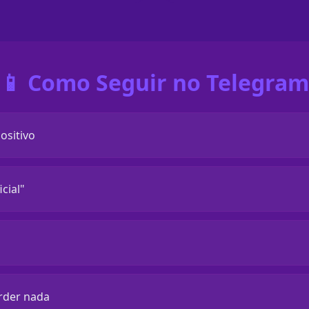
📱 Como Seguir no Telegram
ositivo
cial"
erder nada