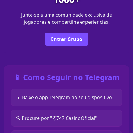
Junte-se a uma comunidade exclusiva de
jogadores e compartilhe experiências!
Entrar Grupo
📱 Como Seguir no Telegram
📱 Baixe o app Telegram no seu dispositivo
🔍 Procure por "@747 CasinoOficial"