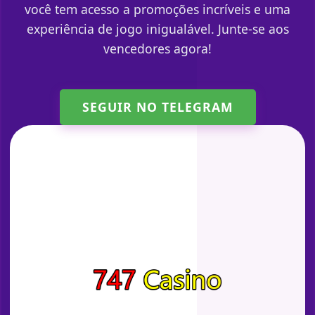
você tem acesso a promoções incríveis e uma
experiência de jogo inigualável. Junte-se aos
vencedores agora!
SEGUIR NO TELEGRAM