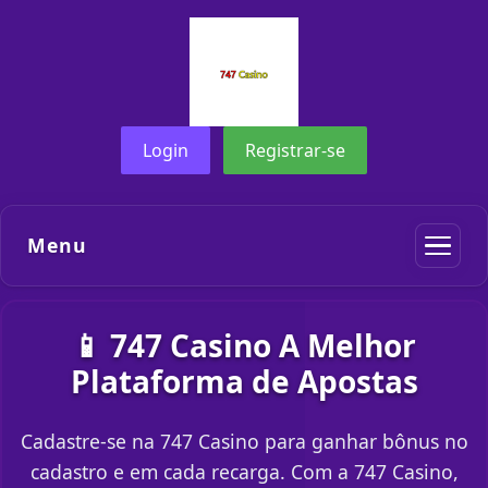
Login
Registrar-se
Menu
📱 747 Casino A Melhor
Plataforma de Apostas
Cadastre-se na 747 Casino para ganhar bônus no
cadastro e em cada recarga. Com a 747 Casino,