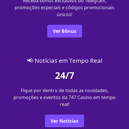
Receba bônus exclusivos do Telegram,
promoções especiais e códigos promocionais
únicos!
Ver Bônus
📢 Notícias em Tempo Real
24/7
Fique por dentro de todas as novidades,
promoções e eventos da 747 Casino em tempo
real!
Ver Notícias