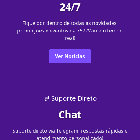
24/7
Fique por dentro de todas as novidades,
promoções e eventos da 7577Win em tempo
real!
Ver Notícias
💬 Suporte Direto
Chat
Suporte direto via Telegram, respostas rápidas e
atendimento personalizado!