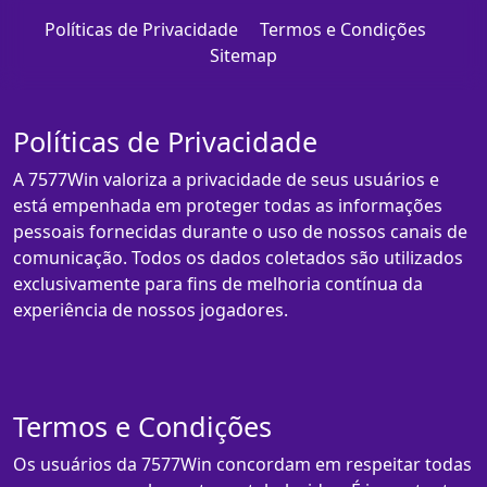
Políticas de Privacidade
Termos e Condições
Sitemap
Políticas de Privacidade
A 7577Win valoriza a privacidade de seus usuários e
está empenhada em proteger todas as informações
pessoais fornecidas durante o uso de nossos canais de
comunicação. Todos os dados coletados são utilizados
exclusivamente para fins de melhoria contínua da
experiência de nossos jogadores.
Termos e Condições
Os usuários da 7577Win concordam em respeitar todas