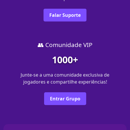
Falar Suporte
👥 Comunidade VIP
1000+
Junte-se a uma comunidade exclusiva de
jogadores e compartilhe experiências!
Entrar Grupo