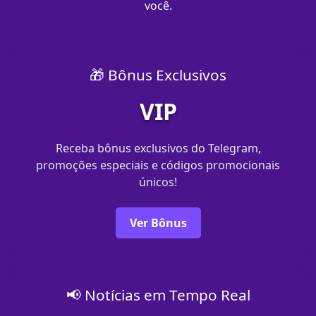
você.
🎁 Bônus Exclusivos
VIP
Receba bônus exclusivos do Telegram,
promoções especiais e códigos promocionais
únicos!
Ver Bônus
📢 Notícias em Tempo Real