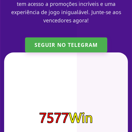
tem acesso a promoções incríveis e uma
experiência de jogo inigualável. Junte-se aos
vencedores agora!
SEGUIR NO TELEGRAM