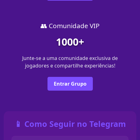
👥 Comunidade VIP
1000+
Junte-se a uma comunidade exclusiva de
jogadores e compartilhe experiências!
Entrar Grupo
📱 Como Seguir no Telegram