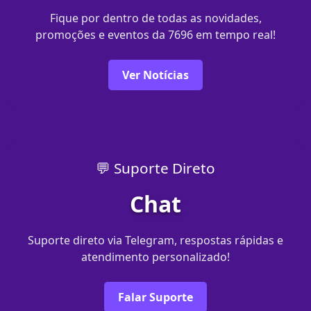
Fique por dentro de todas as novidades,
promoções e eventos da 7696 em tempo real!
Ver Notícias
💬 Suporte Direto
Chat
Suporte direto via Telegram, respostas rápidas e
atendimento personalizado!
Falar Suporte