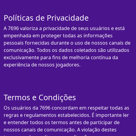
Políticas de Privacidade
A 7696 valoriza a privacidade de seus usuários e está
empenhada em proteger todas as informações
pessoais fornecidas durante o uso de nossos canais de
comunicação. Todos os dados coletados são utilizados
exclusivamente para fins de melhoria contínua da
experiência de nossos jogadores.
Termos e Condições
Os usuários da 7696 concordam em respeitar todas as
regras e regulamentos estabelecidos. É importante ler
e entender todos os termos antes de participar de
nossos canais de comunicação. A violação destes