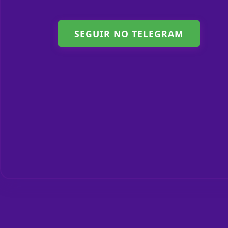
SEGUIR NO TELEGRAM