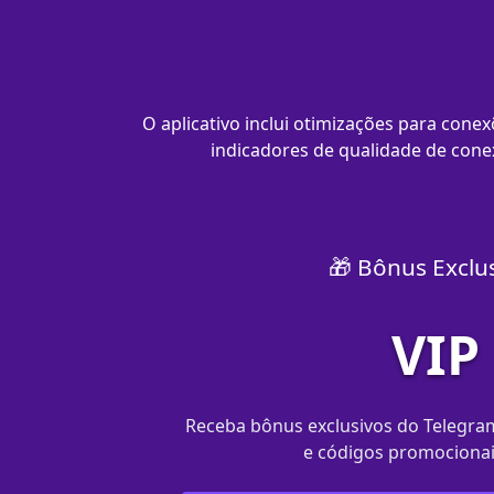
O aplicativo inclui otimizações para cone
indicadores de qualidade de cone
🎁 Bônus Exclu
VIP
Receba bônus exclusivos do Telegra
e códigos promocionai