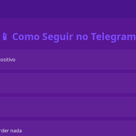
📱 Como Seguir no Telegram
ositivo
erder nada