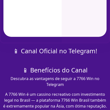
📱 Canal Oficial no Telegram!
📱 Benefícios do Canal
Descubra as vantagens de seguir a 7766 Win no
Telegram
A 7766 Win é um cassino recreativo com investimento
legal no Brasil — a plataforma 7766 Win Brasil também
é extremamente popular na Ásia, com ótima reputação.