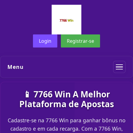
Login
Registrar-se
Menu
📱 7766 Win A Melhor
Plataforma de Apostas
Cadastre-se na 7766 Win para ganhar bônus no
cadastro e em cada recarga. Com a 7766 Win,