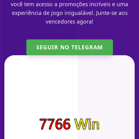
você tem acesso a promoções incríveis e uma
experiência de jogo inigualável. Junte-se aos
vencedores agora!
SEGUIR NO TELEGRAM