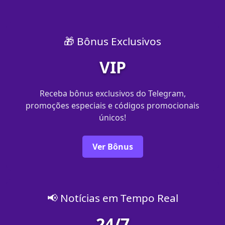
🎁 Bônus Exclusivos
VIP
Receba bônus exclusivos do Telegram,
promoções especiais e códigos promocionais
únicos!
Ver Bônus
📢 Notícias em Tempo Real
24/7