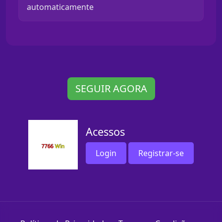
automaticamente
SEGUIR AGORA
Acessos
Login
Registrar-se