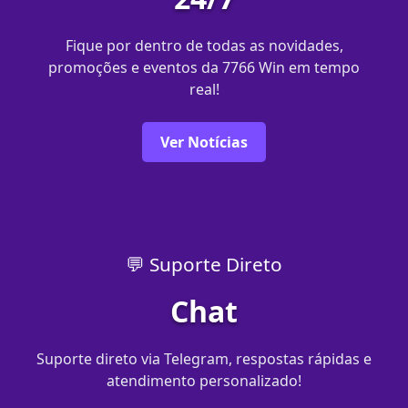
Fique por dentro de todas as novidades,
promoções e eventos da 7766 Win em tempo
real!
Ver Notícias
💬 Suporte Direto
Chat
Suporte direto via Telegram, respostas rápidas e
atendimento personalizado!