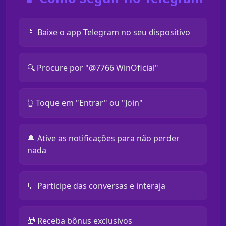
📱 Baixe o app Telegram no seu dispositivo
🔍 Procure por "@7766 WinOficial"
👆 Toque em "Entrar" ou "Join"
🔔 Ative as notificações para não perder
nada
💬 Participe das conversas e interaja
🎁 Receba bônus exclusivos