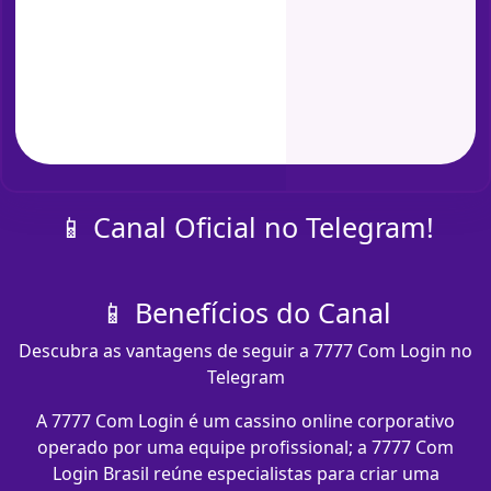
📱 Canal Oficial no Telegram!
📱 Benefícios do Canal
Descubra as vantagens de seguir a 7777 Com Login no
Telegram
A 7777 Com Login é um cassino online corporativo
operado por uma equipe profissional; a 7777 Com
Login Brasil reúne especialistas para criar uma