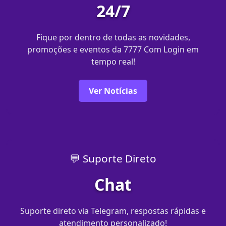
24/7
Fique por dentro de todas as novidades,
promoções e eventos da 7777 Com Login em
tempo real!
Ver Notícias
💬 Suporte Direto
Chat
Suporte direto via Telegram, respostas rápidas e
atendimento personalizado!