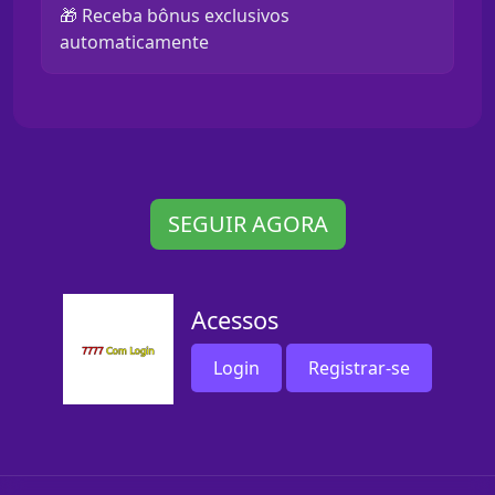
🎁 Receba bônus exclusivos
automaticamente
SEGUIR AGORA
Acessos
Login
Registrar-se