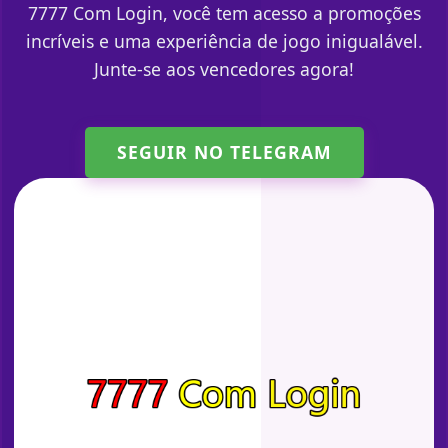
7777 Com Login, você tem acesso a promoções
incríveis e uma experiência de jogo inigualável.
Junte-se aos vencedores agora!
SEGUIR NO TELEGRAM