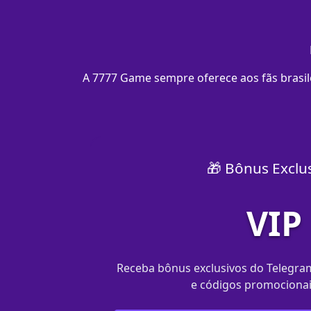
A 7777 Game sempre oferece aos fãs brasil
🎁 Bônus Exclu
VIP
Receba bônus exclusivos do Telegra
e códigos promocionai