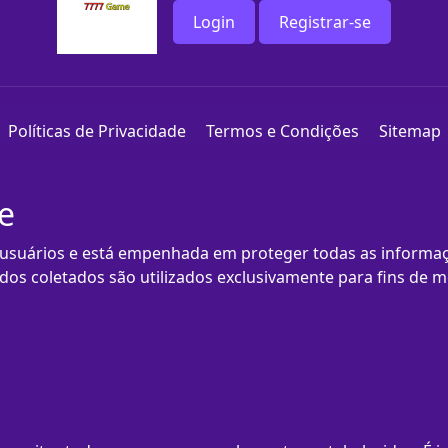
Login
Registrar-se
Políticas de Privacidade
Termos e Condições
Sitemap
de
s usuários e está empenhada em proteger todas as informaç
os coletados são utilizados exclusivamente para fins de m