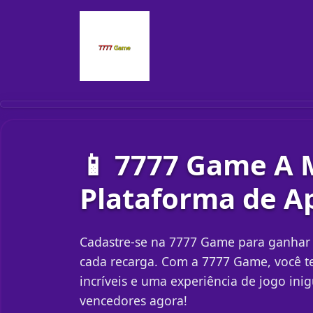
📱 7777 Game A 
Plataforma de A
Cadastre-se na 7777 Game para ganhar
cada recarga. Com a 7777 Game, você 
incríveis e uma experiência de jogo inig
vencedores agora!