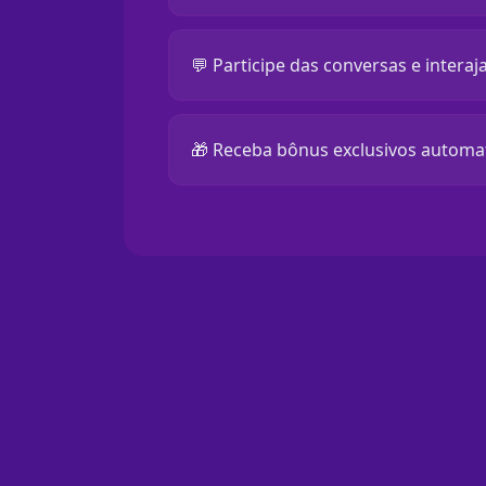
💬 Participe das conversas e interaj
🎁 Receba bônus exclusivos autom