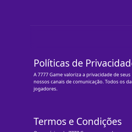
Políticas de Privacida
A 7777 Game valoriza a privacidade de seu
nossos canais de comunicação. Todos os dad
jogadores.
Termos e Condições