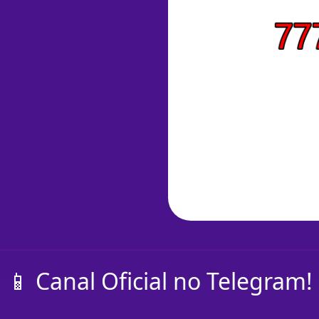
📱 Canal Oficial no Telegram!