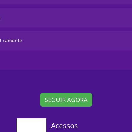
a
aticamente
SEGUIR AGORA
Acessos