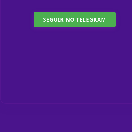
SEGUIR NO TELEGRAM