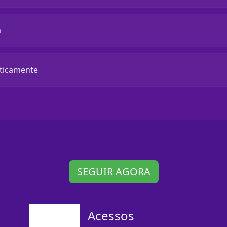
a
aticamente
SEGUIR AGORA
Acessos