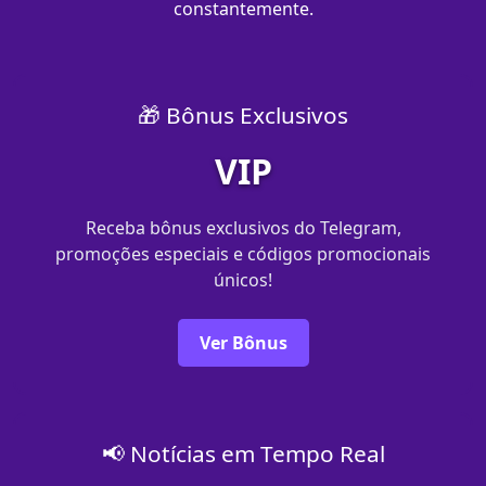
constantemente.
🎁 Bônus Exclusivos
VIP
Receba bônus exclusivos do Telegram,
promoções especiais e códigos promocionais
únicos!
Ver Bônus
📢 Notícias em Tempo Real