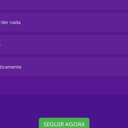
erder nada
a
aticamente
SEGUIR AGORA