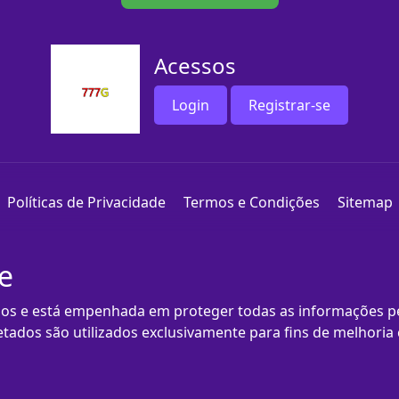
Acessos
Login
Registrar-se
Políticas de Privacidade
Termos e Condições
Sitemap
de
rios e está empenhada em proteger todas as informações p
tados são utilizados exclusivamente para fins de melhoria