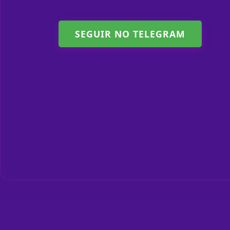
SEGUIR NO TELEGRAM