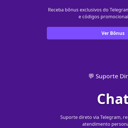
Receba bônus exclusivos do Telegra
e códigos promocionai
Ver Bônus
💬 Suporte Di
Cha
Suporte direto via Telegram, r
atendimento persona