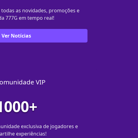
e todas as novidades, promoções e
da 777G em tempo real!
Ver Notícias
Comunidade VIP
1000+
unidade exclusiva de jogadores e
rtilhe experiências!