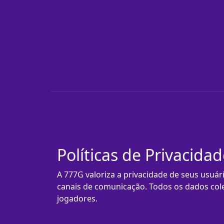
Políticas de Privacida
A 777G valoriza a privacidade de seus usuá
canais de comunicação. Todos os dados cole
jogadores.