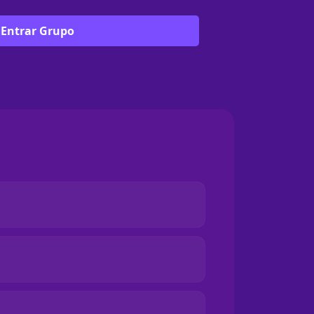
Entrar Grupo