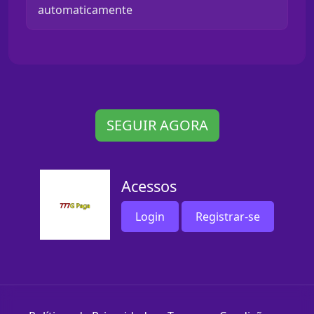
automaticamente
SEGUIR AGORA
Acessos
Login
Registrar-se