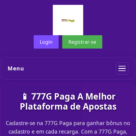
Login
Registrar-se
Menu
📱 777G Paga A Melhor
Plataforma de Apostas
Cadastre-se na 777G Paga para ganhar bônus no
cadastro e em cada recarga. Com a 777G Paga,