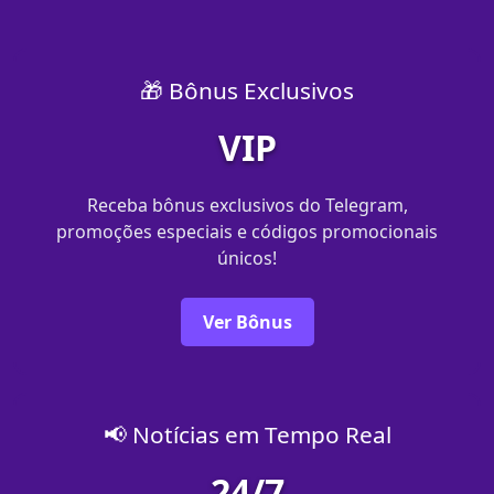
🎁 Bônus Exclusivos
VIP
Receba bônus exclusivos do Telegram,
promoções especiais e códigos promocionais
únicos!
Ver Bônus
📢 Notícias em Tempo Real
24/7