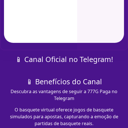
📱 Canal Oficial no Telegram!
📱 Benefícios do Canal
Descubra as vantagens de seguir a 777G Paga no
Telegram
O basquete virtual oferece jogos de basquete
simulados para apostas, capturando a emoção de
partidas de basquete reais.