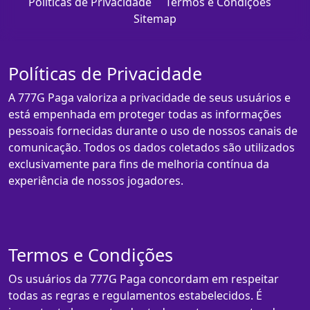
Políticas de Privacidade
Termos e Condições
Sitemap
Políticas de Privacidade
A 777G Paga valoriza a privacidade de seus usuários e
está empenhada em proteger todas as informações
pessoais fornecidas durante o uso de nossos canais de
comunicação. Todos os dados coletados são utilizados
exclusivamente para fins de melhoria contínua da
experiência de nossos jogadores.
Termos e Condições
Os usuários da 777G Paga concordam em respeitar
todas as regras e regulamentos estabelecidos. É