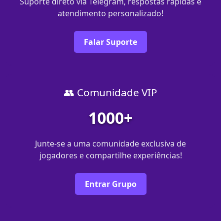
Suporte direto via Telegram, respostas rápidas e
atendimento personalizado!
Falar Suporte
👥 Comunidade VIP
1000+
Junte-se a uma comunidade exclusiva de
jogadores e compartilhe experiências!
Entrar Grupo