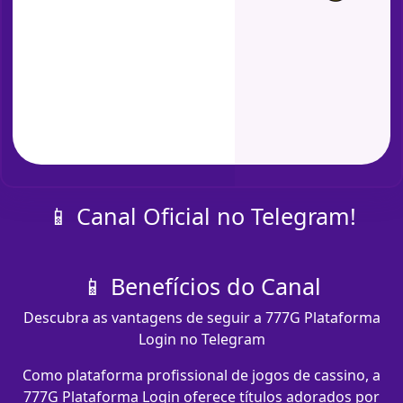
📱 Canal Oficial no Telegram!
📱 Benefícios do Canal
Descubra as vantagens de seguir a 777G Plataforma
Login no Telegram
Como plataforma profissional de jogos de cassino, a
777G Plataforma Login oferece títulos adorados por