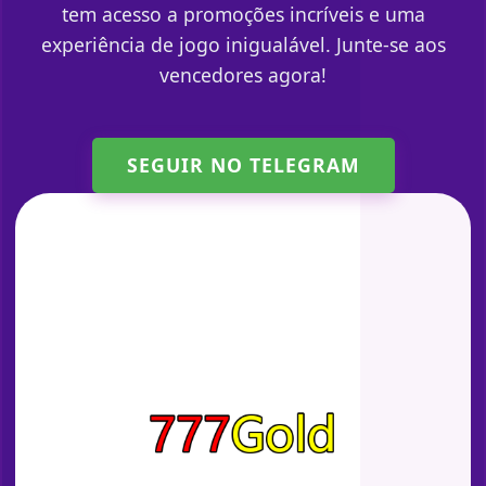
tem acesso a promoções incríveis e uma
experiência de jogo inigualável. Junte-se aos
vencedores agora!
SEGUIR NO TELEGRAM