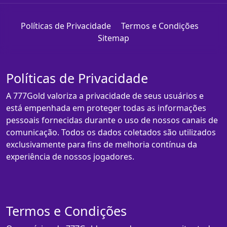
Políticas de Privacidade
Termos e Condições
Sitemap
Políticas de Privacidade
A 777Gold valoriza a privacidade de seus usuários e
está empenhada em proteger todas as informações
pessoais fornecidas durante o uso de nossos canais de
comunicação. Todos os dados coletados são utilizados
exclusivamente para fins de melhoria contínua da
experiência de nossos jogadores.
Termos e Condições