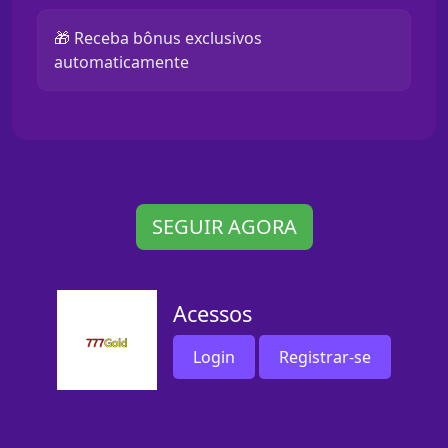
🎁 Receba bônus exclusivos
automaticamente
SEGUIR AGORA
Acessos
Login
Registrar-se