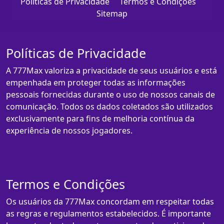
Políticas de Privacidade
Termos e Condições
Sitemap
Políticas de Privacidade
A 777Max valoriza a privacidade de seus usuários e está
empenhada em proteger todas as informações
pessoais fornecidas durante o uso de nossos canais de
comunicação. Todos os dados coletados são utilizados
exclusivamente para fins de melhoria contínua da
experiência de nossos jogadores.
Termos e Condições
Os usuários da 777Max concordam em respeitar todas
as regras e regulamentos estabelecidos. É importante