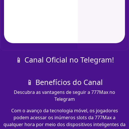
📱 Canal Oficial no Telegram!
📱 Benefícios do Canal
Descubra as vantagens de seguir a 777Max no
Telegram
Com o avanço da tecnologia móvel, os jogadores
podem acessar os inúmeros slots da 777Max a
qualquer hora por meio dos dispositivos inteligentes da