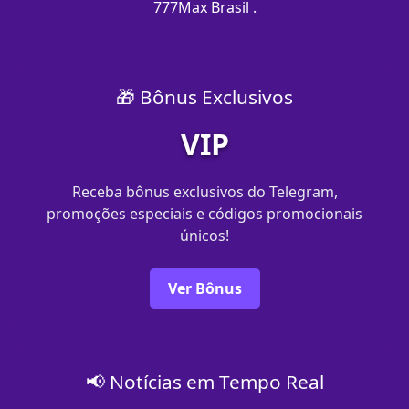
777Max Brasil .
🎁 Bônus Exclusivos
VIP
Receba bônus exclusivos do Telegram,
promoções especiais e códigos promocionais
únicos!
Ver Bônus
📢 Notícias em Tempo Real