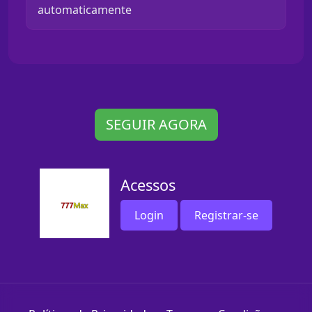
automaticamente
SEGUIR AGORA
Acessos
Login
Registrar-se