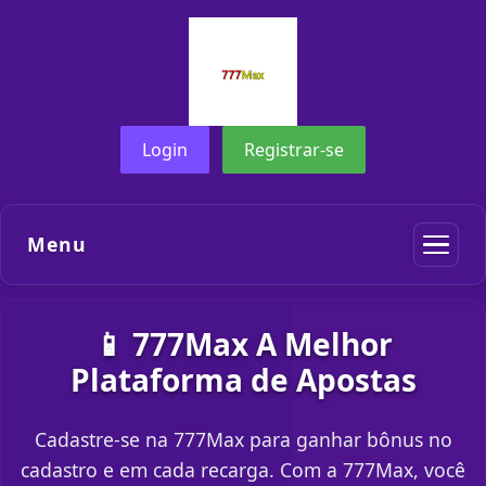
Login
Registrar-se
Menu
📱 777Max A Melhor
Plataforma de Apostas
Cadastre-se na 777Max para ganhar bônus no
cadastro e em cada recarga. Com a 777Max, você