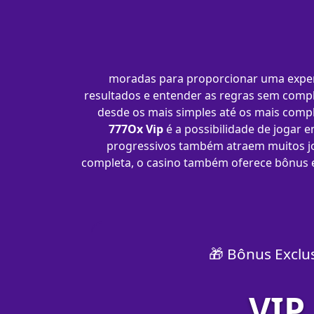
moradas para proporcionar uma experiê
resultados e entender as regras sem complic
desde os mais simples até os mais comp
777Ox Vip
é a possibilidade de jogar 
progressivos também atraem muitos j
completa, o casino também oferece bônus 
🎁 Bônus Exclu
VIP