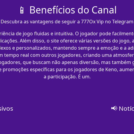
📱 Benefícios do Canal
Descubra as vantagens de seguir a 777Ox Vip no Telegram
ncia de jogo fluidas e intuitiva. O jogador pode facilmente
ações. Além disso, o site oferece várias versões do jogo, 
lexos e personalizados, mantendo sempre a emoção e a adre
em tempo real com outros jogadores, criando uma atmosfer
ogadores, que buscam não apenas diversão, mas também g
e promoções específicas para os jogadores de Keno, aumen
a participação. É um.
sivos
📢 Notí