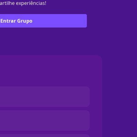
rtilhe experiências!
Entrar Grupo