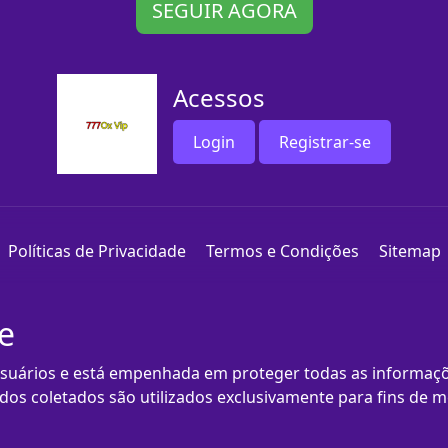
SEGUIR AGORA
Acessos
Login
Registrar-se
Políticas de Privacidade
Termos e Condições
Sitemap
de
 usuários e está empenhada em proteger todas as informaç
os coletados são utilizados exclusivamente para fins de m