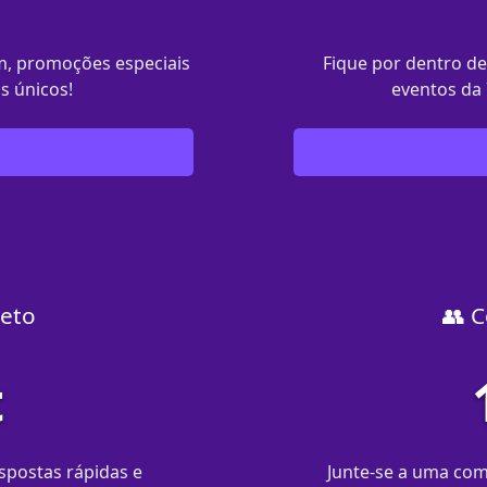
m, promoções especiais
Fique por dentro d
s únicos!
eventos da
reto
👥 
t
espostas rápidas e
Junte-se a uma com