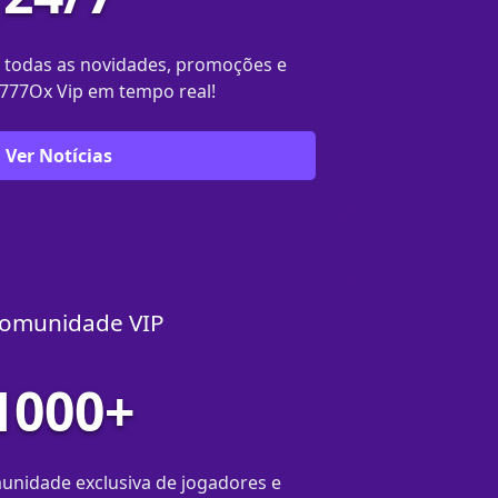
e todas as novidades, promoções e
 777Ox Vip em tempo real!
Ver Notícias
Comunidade VIP
1000+
unidade exclusiva de jogadores e