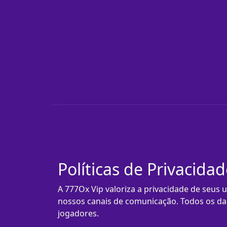
Políticas de Privacida
A 777Ox Vip valoriza a privacidade de seus
nossos canais de comunicação. Todos os dad
jogadores.