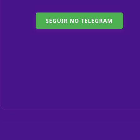
SEGUIR NO TELEGRAM