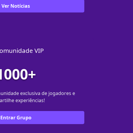
Ver Notícias
Comunidade VIP
1000+
unidade exclusiva de jogadores e
rtilhe experiências!
Entrar Grupo