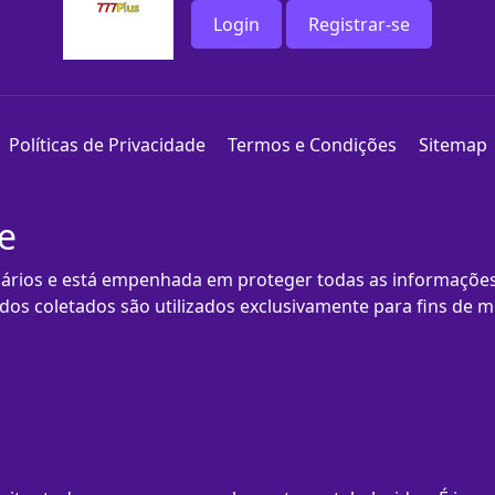
Login
Registrar-se
Políticas de Privacidade
Termos e Condições
Sitemap
de
suários e está empenhada em proteger todas as informações
os coletados são utilizados exclusivamente para fins de m