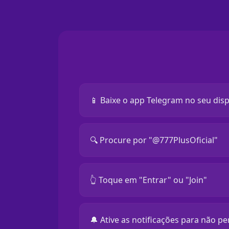
📱 Baixe o app Telegram no seu disp
🔍 Procure por "@777PlusOficial"
👆 Toque em "Entrar" ou "Join"
🔔 Ative as notificações para não p