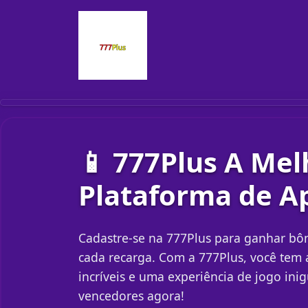
📱 777Plus A Mel
Plataforma de A
Cadastre-se na 777Plus para ganhar bô
cada recarga. Com a 777Plus, você tem
incríveis e uma experiência de jogo inig
vencedores agora!