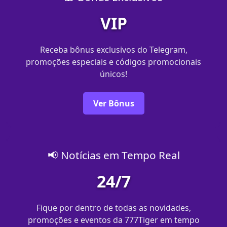
VIP
Receba bônus exclusivos do Telegram,
promoções especiais e códigos promocionais
únicos!
Ver Bônus
📢 Notícias em Tempo Real
24/7
Fique por dentro de todas as novidades,
promoções e eventos da 777Tiger em tempo