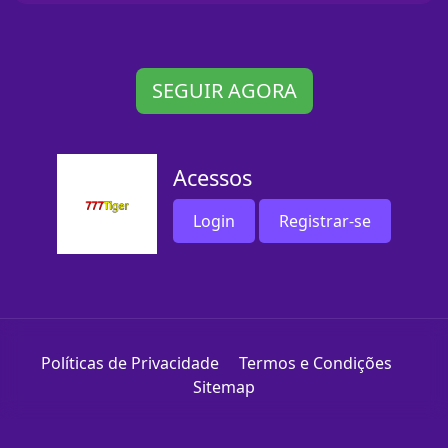
SEGUIR AGORA
Acessos
Login
Registrar-se
Políticas de Privacidade
Termos e Condições
Sitemap