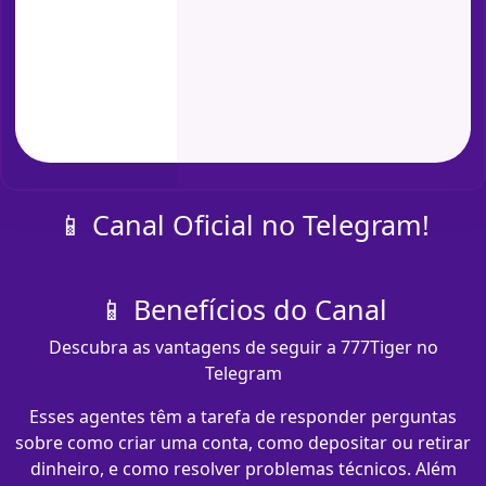
📱 Canal Oficial no Telegram!
📱 Benefícios do Canal
Descubra as vantagens de seguir a 777Tiger no
Telegram
Esses agentes têm a tarefa de responder perguntas
sobre como criar uma conta, como depositar ou retirar
dinheiro, e como resolver problemas técnicos. Além