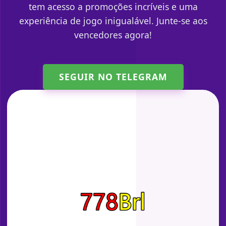
tem acesso a promoções incríveis e uma
experiência de jogo inigualável. Junte-se aos
vencedores agora!
SEGUIR NO TELEGRAM