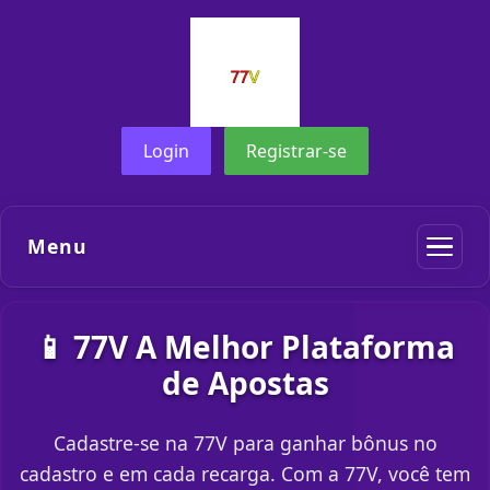
Login
Registrar-se
Menu
📱 77V A Melhor Plataforma
de Apostas
Cadastre-se na 77V para ganhar bônus no
cadastro e em cada recarga. Com a 77V, você tem