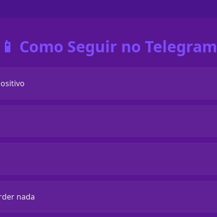
📱 Como Seguir no Telegram
ositivo
erder nada