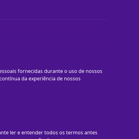
essoais fornecidas durante o uso de nossos
 contínua da experiência de nossos
nte ler e entender todos os termos antes