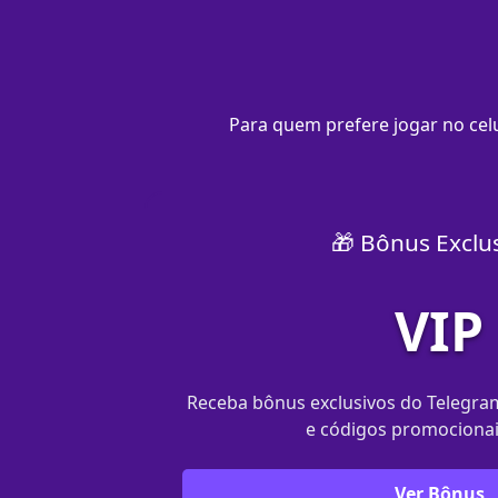
Para quem prefere jogar no celu
🎁 Bônus Exclu
VIP
Receba bônus exclusivos do Telegra
e códigos promocionai
Ver Bônus