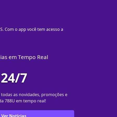
iOS. Com o app você tem acesso a
cias em Tempo Real
24/7
e todas as novidades, promoções e
da 788U em tempo real!
Ver Notícias