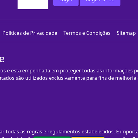
Políticas de Privacidade
Termos e Condições
Sitemap
de
rios e está empenhada em proteger todas as informações p
tados são utilizados exclusivamente para fins de melhoria
 todas as regras e regulamentos estabelecidos. É importa