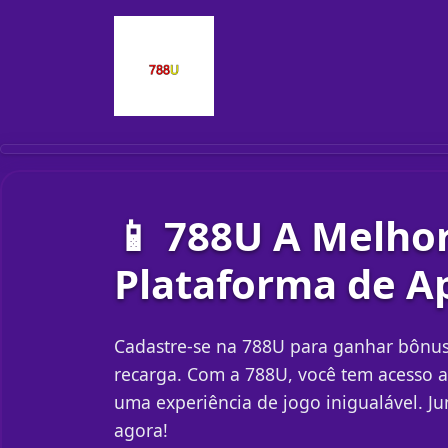
📱 788U A Melho
Plataforma de A
Cadastre-se na 788U para ganhar bônus
recarga. Com a 788U, você tem acesso a
uma experiência de jogo inigualável. J
agora!