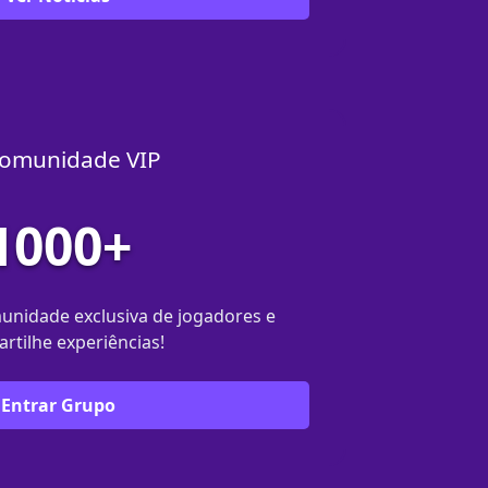
Comunidade VIP
1000+
unidade exclusiva de jogadores e
rtilhe experiências!
Entrar Grupo