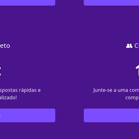
reto
👥 
t
espostas rápidas e
Junte-se a uma com
lizado!
compa
e