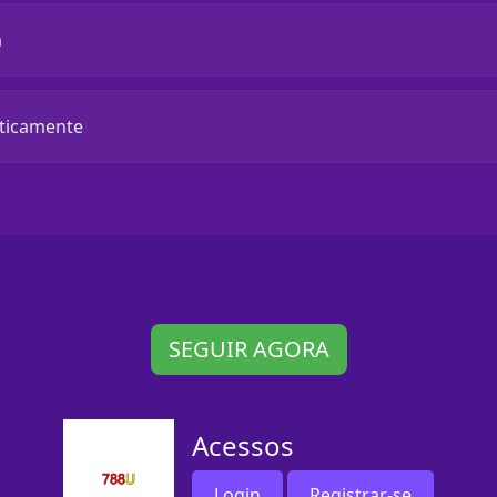
a
aticamente
SEGUIR AGORA
Acessos
Login
Registrar-se