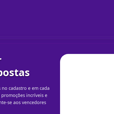
r
postas
 no cadastro e em cada
 promoções incríveis e
unte-se aos vencedores