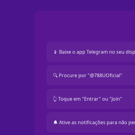
📱 Baixe o app Telegram no seu disp
🔍 Procure por "@788UOficial"
👆 Toque em "Entrar" ou "Join"
🔔 Ative as notificações para não p