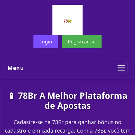
Login
Registrar-se
Menu
📱 78Br A Melhor Plataforma
de Apostas
Cadastre-se na 78Br para ganhar bônus no
cadastro e em cada recarga. Com a 78Br, você tem