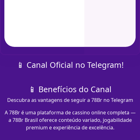
📱 Canal Oficial no Telegram!
📱 Benefícios do Canal
Descubra as vantagens de seguir a 78Br no Telegram
A 78Br é uma plataforma de cassino online completa —
a 78Br Brasil oferece conteúdo variado, jogabilidade
premium e experiência de excelência.