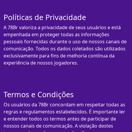
Políticas de Privacidade
A 78Br valoriza a privacidade de seus usuários e está
empenhada em proteger todas as informações
pessoais fornecidas durante o uso de nossos canais de
comunicação. Todos os dados coletados são utilizados
exclusivamente para fins de melhoria contínua da
experiência de nossos jogadores.
Termos e Condições
Os usuários da 78Br concordam em respeitar todas as
regras e regulamentos estabelecidos. É importante ler
e entender todos os termos antes de participar de
nossos canais de comunicação. A violação destes