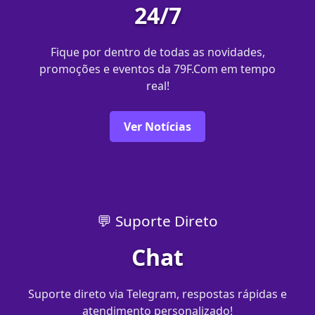
24/7
Fique por dentro de todas as novidades,
promoções e eventos da 79F.Com em tempo
real!
Ver Notícias
💬 Suporte Direto
Chat
Suporte direto via Telegram, respostas rápidas e
atendimento personalizado!