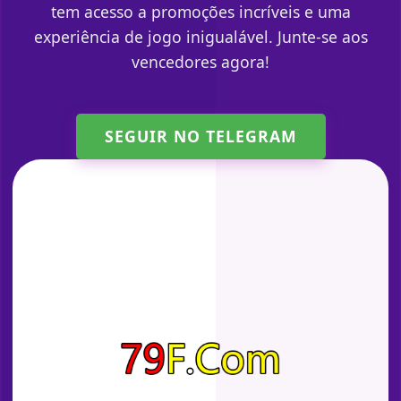
tem acesso a promoções incríveis e uma
experiência de jogo inigualável. Junte-se aos
vencedores agora!
SEGUIR NO TELEGRAM