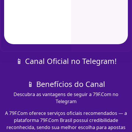
📱 Canal Oficial no Telegram!
📱 Benefícios do Canal
Descubra as vantagens de seguir a 79F.Com no
Telegram
A 79F.Com oferece serviços oficiais recomendados — a
plataforma 79F.Com Brasil possui credibilidade
reconhecida, sendo sua melhor escolha para apostas