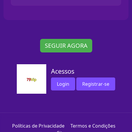
SEGUIR AGORA
Acessos
Login
Registrar-se
Políticas de Privacidade
Termos e Condições