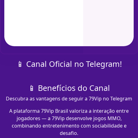
📱 Canal Oficial no Telegram!
📱 Benefícios do Canal
Descubra as vantagens de seguir a 79Vip no Telegram
A plataforma 79Vip Brasil valoriza a interação entre
jogadores — a 79Vip desenvolve jogos MMO,
combinando entretenimento com sociabilidade e
desafio.