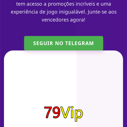
tem acesso a promoções incríveis e uma
experiência de jogo inigualável. Junte-se aos
vencedores agora!
SEGUIR NO TELEGRAM