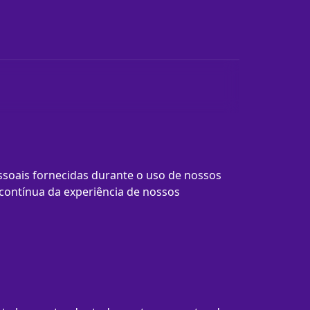
ssoais fornecidas durante o uso de nossos
 contínua da experiência de nossos