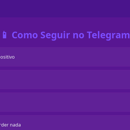
📱 Como Seguir no Telegram
ositivo
erder nada