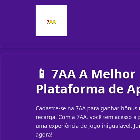
📱 7AA A Melhor
Plataforma de A
Cadastre-se na 7AA para ganhar bônus 
recarga. Com a 7AA, você tem acesso a 
uma experiência de jogo inigualável. J
agora!