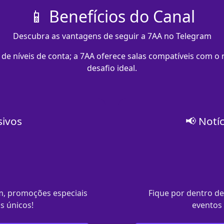
📱 Benefícios do Canal
Descubra as vantagens de seguir a 7AA no Telegram
de níveis de conta; a 7AA oferece salas compatíveis com o n
desafio ideal.
sivos
📢 Notí
m, promoções especiais
Fique por dentro d
s únicos!
eventos