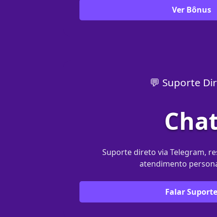
Ver Bônus
💬 Suporte Di
Cha
Suporte direto via Telegram, r
atendimento persona
Falar Suport