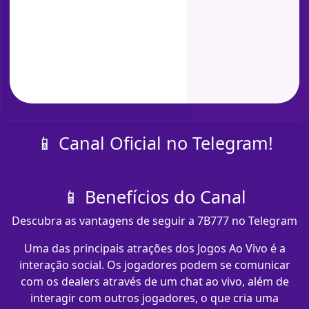
📱 Canal Oficial no Telegram!
📱 Benefícios do Canal
Descubra as vantagens de seguir a 7B777 no Telegram
Uma das principais atrações dos Jogos Ao Vivo é a
interação social. Os jogadores podem se comunicar
com os dealers através de um chat ao vivo, além de
interagir com outros jogadores, o que cria uma