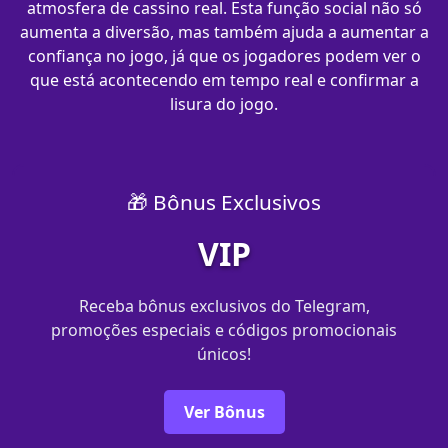
atmosfera de cassino real. Esta função social não só
aumenta a diversão, mas também ajuda a aumentar a
confiança no jogo, já que os jogadores podem ver o
que está acontecendo em tempo real e confirmar a
lisura do jogo.
🎁 Bônus Exclusivos
VIP
Receba bônus exclusivos do Telegram,
promoções especiais e códigos promocionais
únicos!
Ver Bônus