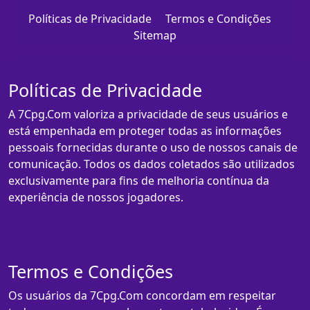
Políticas de Privacidade
Termos e Condições
Sitemap
Políticas de Privacidade
A 7Cpg.Com valoriza a privacidade de seus usuários e
está empenhada em proteger todas as informações
pessoais fornecidas durante o uso de nossos canais de
comunicação. Todos os dados coletados são utilizados
exclusivamente para fins de melhoria contínua da
experiência de nossos jogadores.
Termos e Condições
Os usuários da 7Cpg.Com concordam em respeitar