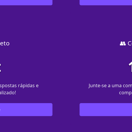
reto
👥 
t
espostas rápidas e
Junte-se a uma com
lizado!
compa
e