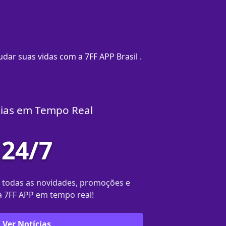
ar suas vidas com a 7FF APP Brasil .
cias em Tempo Real
24/7
e todas as novidades, promoções e
a 7FF APP em tempo real!
Ver Notícias