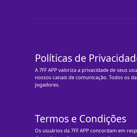
Políticas de Privacida
A 7FF APP valoriza a privacidade de seus u
nossos canais de comunicação. Todos os dad
jogadores.
Termos e Condições
Os usuários da 7FF APP concordam em respei