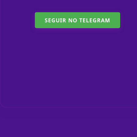
SEGUIR NO TELEGRAM