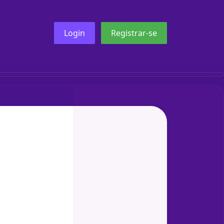
Login
Registrar-se