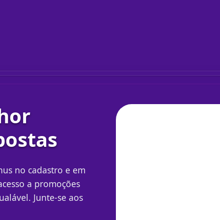
hor
postas
nus no cadastro e em
 acesso a promoções
ualável. Junte-se aos