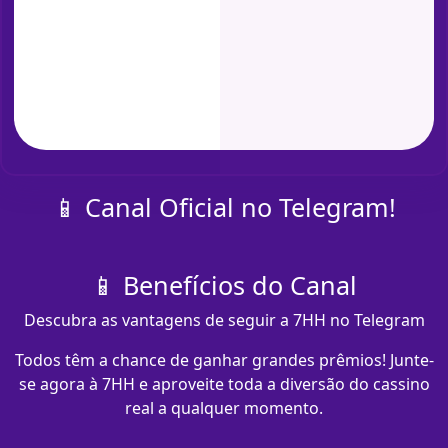
📱 Canal Oficial no Telegram!
📱 Benefícios do Canal
Descubra as vantagens de seguir a 7HH no Telegram
Todos têm a chance de ganhar grandes prêmios! Junte-
se agora à 7HH e aproveite toda a diversão do cassino
real a qualquer momento.