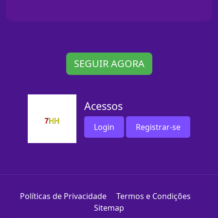
SEGUIR AGORA
Acessos
Login
Registrar-se
Políticas de Privacidade
Termos e Condições
Sitemap