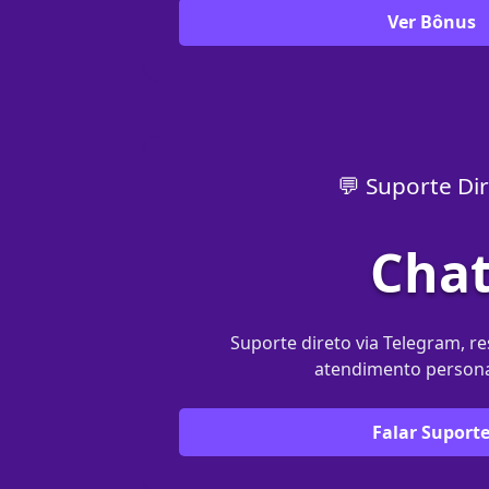
Ver Bônus
💬 Suporte Di
Cha
Suporte direto via Telegram, r
atendimento persona
Falar Suport