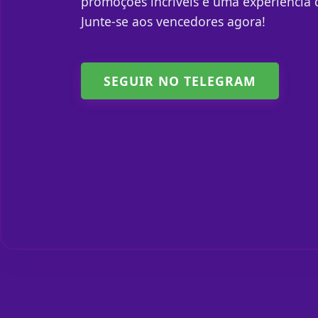
promoções incríveis e uma experiência d
Junte-se aos vencedores agora!
SEGUIR NO TELEGRAM