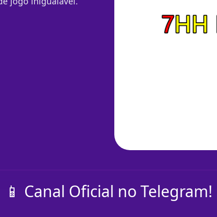
e jogo inigualável.
📱 Canal Oficial no Telegram!