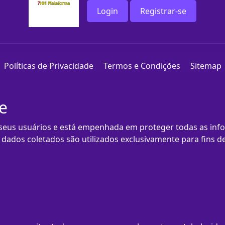
Login
Registrar-se
Políticas de Privacidade
Termos e Condições
Sitemap
de
e seus usuários e está empenhada em proteger todas as inf
dados coletados são utilizados exclusivamente para fins d