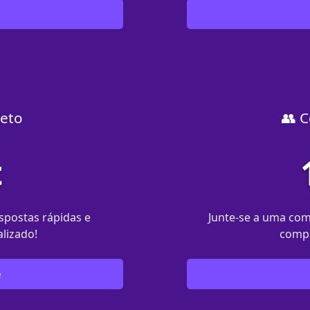
reto
👥 
t
espostas rápidas e
Junte-se a uma com
lizado!
compa
e