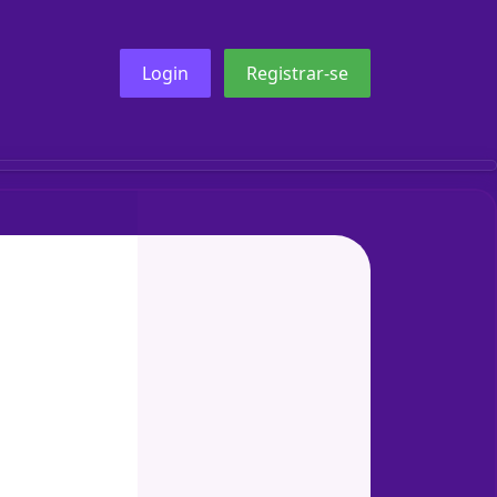
Login
Registrar-se