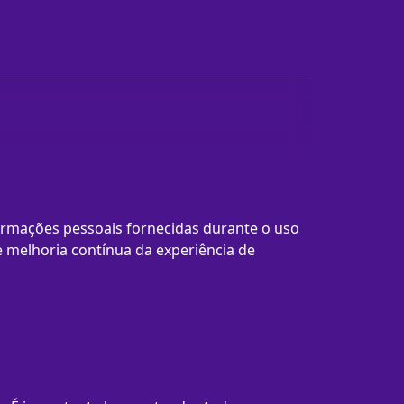
ormações pessoais fornecidas durante o uso
e melhoria contínua da experiência de