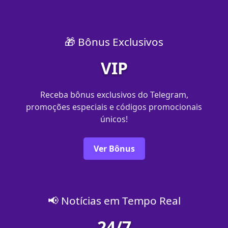
🎁 Bônus Exclusivos
VIP
Receba bônus exclusivos do Telegram,
promoções especiais e códigos promocionais
únicos!
Ver Bônus
📢 Notícias em Tempo Real
24/7