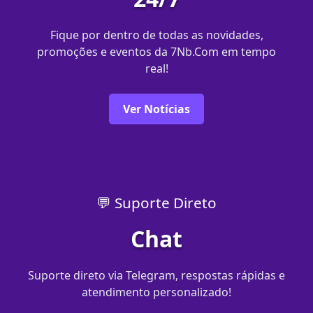
Fique por dentro de todas as novidades,
promoções e eventos da 7Nb.Com em tempo
real!
Ver Notícias
💬 Suporte Direto
Chat
Suporte direto via Telegram, respostas rápidas e
atendimento personalizado!