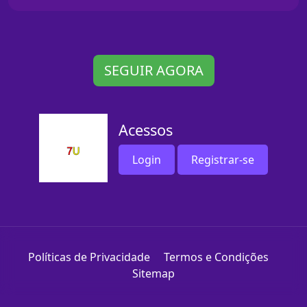
SEGUIR AGORA
Acessos
Login
Registrar-se
Políticas de Privacidade
Termos e Condições
Sitemap