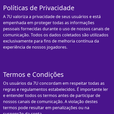
Políticas de Privacidade
A 7U valoriza a privacidade de seus usuários e está
empenhada em proteger todas as informações
pessoais fornecidas durante o uso de nossos canais de
comunicação. Todos os dados coletados são utilizados
exclusivamente para fins de melhoria contínua da
experiência de nossos jogadores.
Termos e Condições
Os usuários da 7U concordam em respeitar todas as
regras e regulamentos estabelecidos. É importante ler
e entender todos os termos antes de participar de
nossos canais de comunicação. A violação destes
termos pode resultar em penalizações ou na
suspensão da conta.