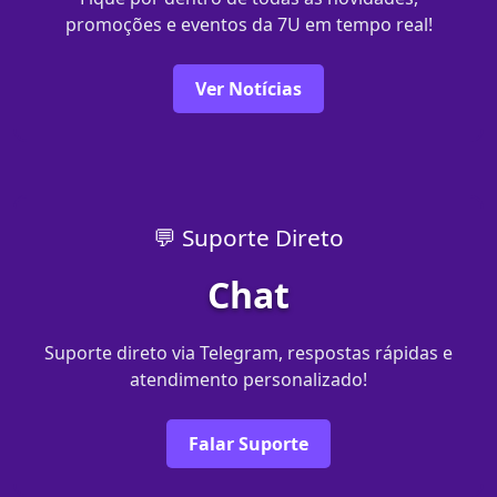
promoções e eventos da 7U em tempo real!
Ver Notícias
💬 Suporte Direto
Chat
Suporte direto via Telegram, respostas rápidas e
atendimento personalizado!
Falar Suporte