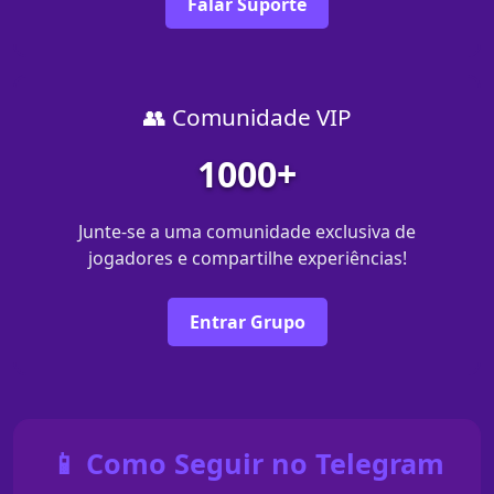
Falar Suporte
👥 Comunidade VIP
1000+
Junte-se a uma comunidade exclusiva de
jogadores e compartilhe experiências!
Entrar Grupo
📱 Como Seguir no Telegram