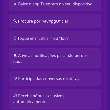
📱 Baixe o app Telegram no seu dispositivo
🔍 Procure por "@7XpgOficial"
👆 Toque em "Entrar" ou "Join"
🔔 Ative as notificações para não perder
nada
💬 Participe das conversas e interaja
🎁 Receba bônus exclusivos
automaticamente