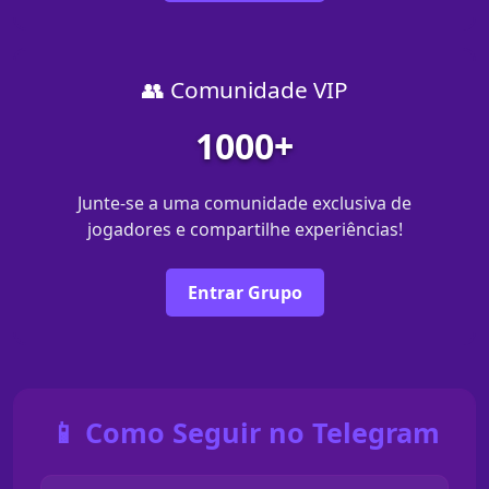
👥 Comunidade VIP
1000+
Junte-se a uma comunidade exclusiva de
jogadores e compartilhe experiências!
Entrar Grupo
📱 Como Seguir no Telegram