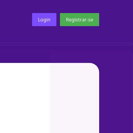
Login
Registrar-se