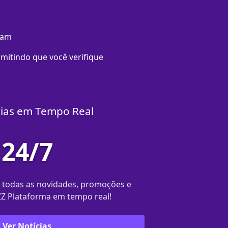
ram
rmitindo que você verifique
cias em Tempo Real
24/7
e todas as novidades, promoções e
ZZ Plataforma em tempo real!
Ver Notícias