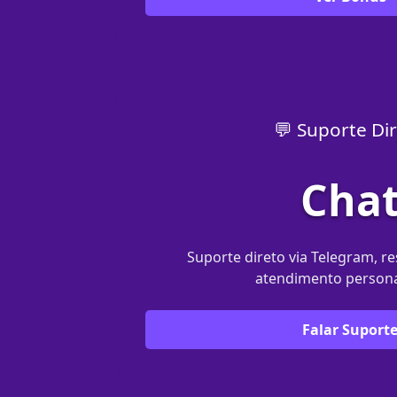
💬 Suporte Di
Cha
Suporte direto via Telegram, r
atendimento persona
Falar Suport