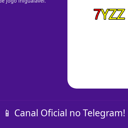
e jogo inigualável.
📱 Canal Oficial no Telegram!