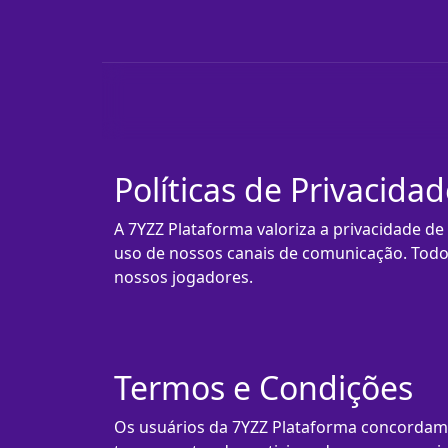
Políticas de Privacida
A 7YZZ Plataforma valoriza a privacidade d
uso de nossos canais de comunicação. Todos
nossos jogadores.
Termos e Condições
Os usuários da 7YZZ Plataforma concordam e