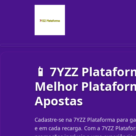
📱 7YZZ Platafor
Melhor Platafor
Apostas
Cadastre-se na 7YZZ Plataforma para g
e em cada recarga. Com a 7YZZ Platafor