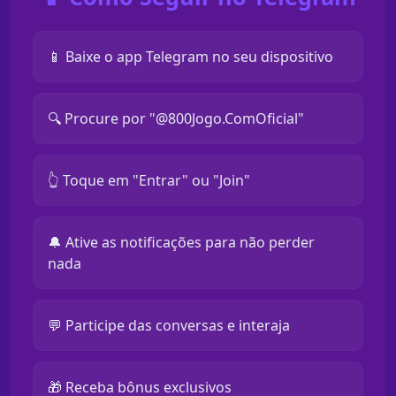
📱 Baixe o app Telegram no seu dispositivo
🔍 Procure por "@800Jogo.ComOficial"
👆 Toque em "Entrar" ou "Join"
🔔 Ative as notificações para não perder
nada
💬 Participe das conversas e interaja
🎁 Receba bônus exclusivos