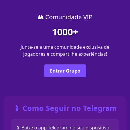
👥 Comunidade VIP
1000+
Junte-se a uma comunidade exclusiva de
jogadores e compartilhe experiências!
Entrar Grupo
📱 Como Seguir no Telegram
📱 Baixe o app Telegram no seu dispositivo