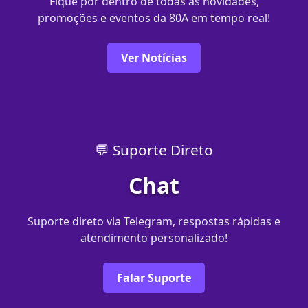
Fique por dentro de todas as novidades,
promoções e eventos da 80A em tempo real!
Ver Notícias
💬 Suporte Direto
Chat
Suporte direto via Telegram, respostas rápidas e
atendimento personalizado!
Falar Suporte