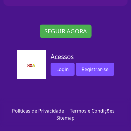
SEGUIR AGORA
Acessos
Login
Registrar-se
Políticas de Privacidade
Termos e Condições
Sitemap