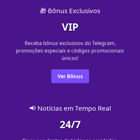
🎁 Bônus Exclusivos
VIP
Receba bônus exclusivos do Telegram,
promoções especiais e códigos promocionais
únicos!
Ver Bônus
📢 Notícias em Tempo Real
24/7