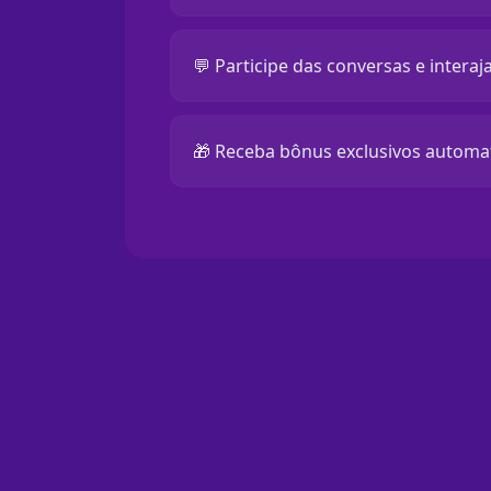
💬 Participe das conversas e interaj
🎁 Receba bônus exclusivos autom