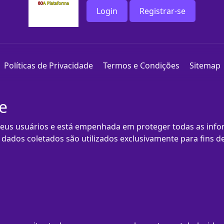
Login
Registrar-se
Políticas de Privacidade
Termos e Condições
Sitemap
de
 seus usuários e está empenhada em proteger todas as inf
dados coletados são utilizados exclusivamente para fins d