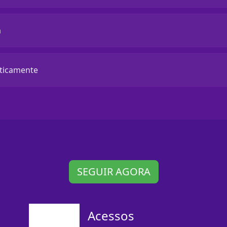
a
aticamente
SEGUIR AGORA
Acessos