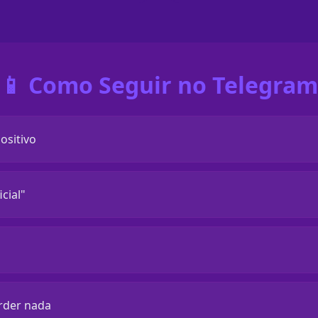
📱 Como Seguir no Telegram
ositivo
cial"
erder nada