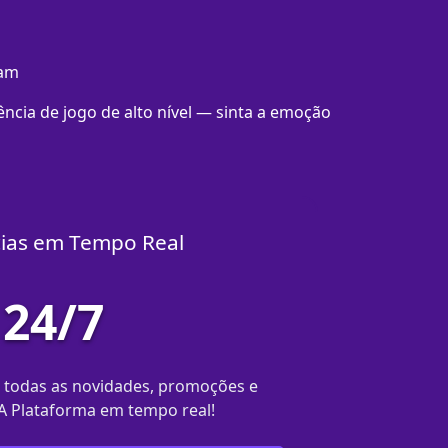
ram
ncia de jogo de alto nível — sinta a emoção
cias em Tempo Real
24/7
e todas as novidades, promoções e
A Plataforma em tempo real!