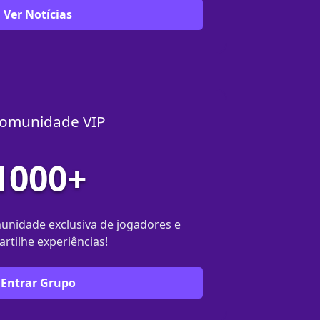
Ver Notícias
Comunidade VIP
1000+
unidade exclusiva de jogadores e
rtilhe experiências!
Entrar Grupo