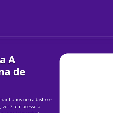
a A
ma de
nhar bônus no cadastro e
, você tem acesso a