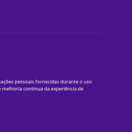
ações pessoais fornecidas durante o uso
e melhoria contínua da experiência de