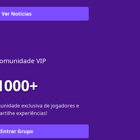
Ver Notícias
Comunidade VIP
1000+
unidade exclusiva de jogadores e
rtilhe experiências!
Entrar Grupo