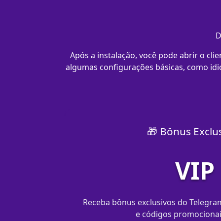
D
Após a instalação, você pode abrir o cli
algumas configurações básicas, como idio
🎁 Bônus Exclu
VIP
Receba bônus exclusivos do Telegra
e códigos promocionai