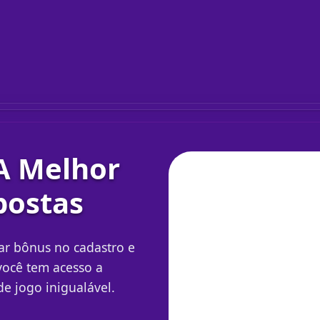
A Melhor
postas
r bônus no cadastro e
ocê tem acesso a
e jogo inigualável.