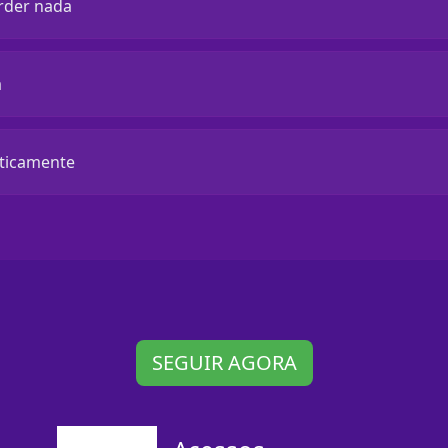
erder nada
a
aticamente
SEGUIR AGORA