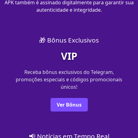
APK também é assinado digitalmente para garantir sua
autenticidade e integridade.
🎁 Bônus Exclusivos
VIP
Receba bônus exclusivos do Telegram,
promoções especiais e códigos promocionais
únicos!
Ver Bônus
📢 Notícias em Tempo Real