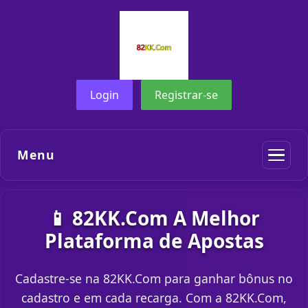
Login
Registrar-se
Menu
📱 82KK.Com A Melhor
Plataforma de Apostas
Cadastre-se na 82KK.Com para ganhar bônus no
cadastro e em cada recarga. Com a 82KK.Com,