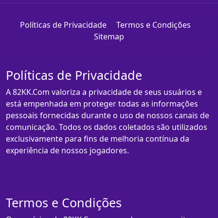
Políticas de Privacidade
Termos e Condições
Sitemap
Políticas de Privacidade
A 82KK.Com valoriza a privacidade de seus usuários e
está empenhada em proteger todas as informações
pessoais fornecidas durante o uso de nossos canais de
comunicação. Todos os dados coletados são utilizados
exclusivamente para fins de melhoria contínua da
experiência de nossos jogadores.
Termos e Condições