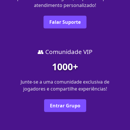
atendimento personalizado!
Falar Suporte
👥 Comunidade VIP
1000+
Junte-se a uma comunidade exclusiva de
jogadores e compartilhe experiências!
Entrar Grupo