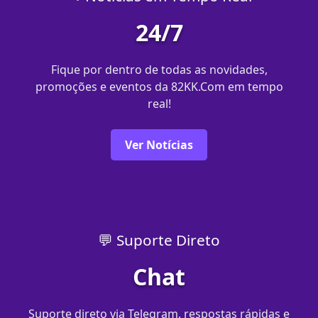
24/7
Fique por dentro de todas as novidades,
promoções e eventos da 82KK.Com em tempo
real!
Ver Notícias
💬 Suporte Direto
Chat
Suporte direto via Telegram, respostas rápidas e