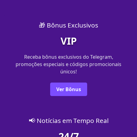
🎁 Bônus Exclusivos
VIP
Receba bônus exclusivos do Telegram,
promoções especiais e códigos promocionais
únicos!
Ver Bônus
📢 Notícias em Tempo Real
24/7