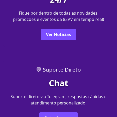
Fique por dentro de todas as novidades,
promoções e eventos da 82VV em tempo real!
Ver Notícias
💬 Suporte Direto
Chat
Suporte direto via Telegram, respostas rápidas e
atendimento personalizado!