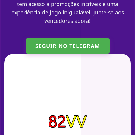
tem acesso a promoções incríveis e uma
experiência de jogo inigualável. Junte-se aos
vencedores agora!
SEGUIR NO TELEGRAM