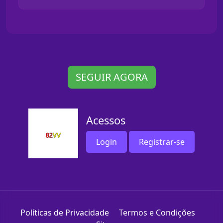
SEGUIR AGORA
Acessos
Login
Registrar-se
Políticas de Privacidade
Termos e Condições