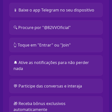
📱 Baixe o app Telegram no seu dispositivo
🔍 Procure por "@82VVOficial"
👆 Toque em "Entrar" ou "Join"
🔔 Ative as notificações para não perder
nada
💬 Participe das conversas e interaja
🎁 Receba bônus exclusivos
automaticamente