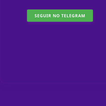
SEGUIR NO TELEGRAM