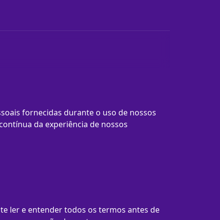
ssoais fornecidas durante o uso de nossos
 contínua da experiência de nossos
te ler e entender todos os termos antes de