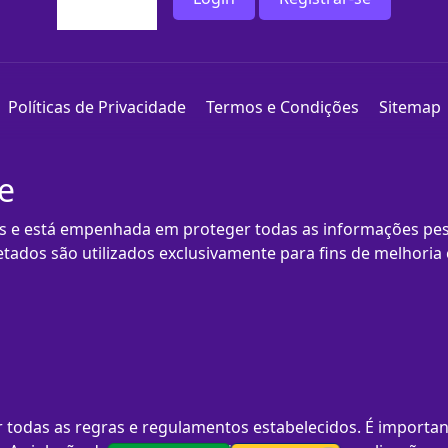
Políticas de Privacidade
Termos e Condições
Sitemap
de
ios e está empenhada em proteger todas as informações pe
tados são utilizados exclusivamente para fins de melhoria
todas as regras e regulamentos estabelecidos. É importan