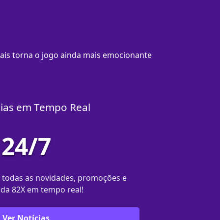
eais torna o jogo ainda mais emocionante
cias em Tempo Real
24/7
e todas as novidades, promoções e
 da 82X em tempo real!
Ver Notícias