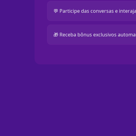
💬 Participe das conversas e interaj
🎁 Receba bônus exclusivos autom