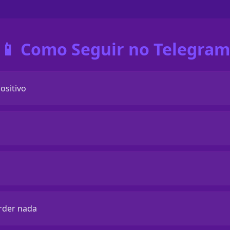
📱 Como Seguir no Telegram
ositivo
erder nada