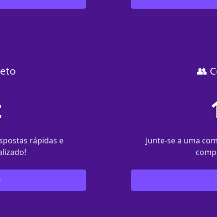
reto
👥 
t
espostas rápidas e
Junte-se a uma com
lizado!
compa
e