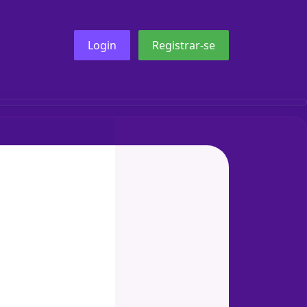
Login
Registrar-se