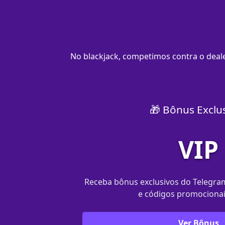
No blackjack, competimos contra o deale
🎁 Bônus Exclu
VIP
Receba bônus exclusivos do Telegra
e códigos promocionai
Ver Bônus