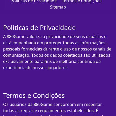
Políticas de Privacidade
Termos e Condições
Sitemap
Políticas de Privacidade
A 880Game valoriza a privacidade de seus usuários e
está empenhada em proteger todas as informações
pessoais fornecidas durante o uso de nossos canais de
comunicação. Todos os dados coletados são utilizados
exclusivamente para fins de melhoria contínua da
experiência de nossos jogadores.
Termos e Condições
Os usuários da 880Game concordam em respeitar
todas as regras e regulamentos estabelecidos. É