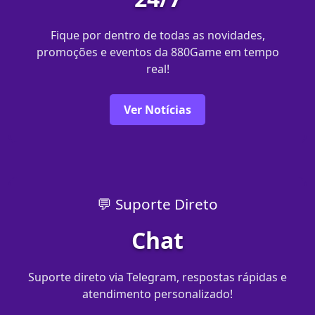
Fique por dentro de todas as novidades,
promoções e eventos da 880Game em tempo
real!
Ver Notícias
💬 Suporte Direto
Chat
Suporte direto via Telegram, respostas rápidas e
atendimento personalizado!