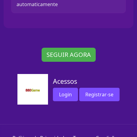
automaticamente
SEGUIR AGORA
Acessos
Login
Registrar-se