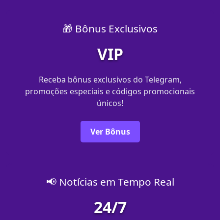
🎁 Bônus Exclusivos
VIP
Receba bônus exclusivos do Telegram,
promoções especiais e códigos promocionais
únicos!
Ver Bônus
📢 Notícias em Tempo Real
24/7