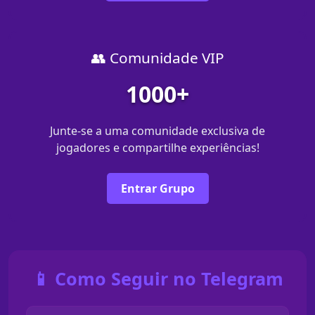
👥 Comunidade VIP
1000+
Junte-se a uma comunidade exclusiva de
jogadores e compartilhe experiências!
Entrar Grupo
📱 Como Seguir no Telegram