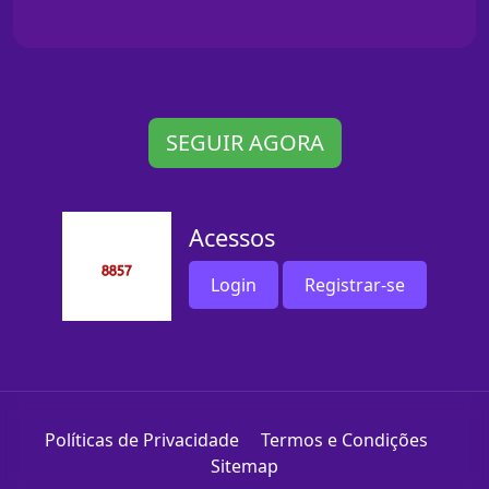
SEGUIR AGORA
Acessos
Login
Registrar-se
Políticas de Privacidade
Termos e Condições
Sitemap