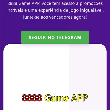
8888 Game APP, você tem acesso a promoções
incríveis e uma experiência de jogo inigualável.
Junte-se aos vencedores agora!
SEGUIR NO TELEGRAM