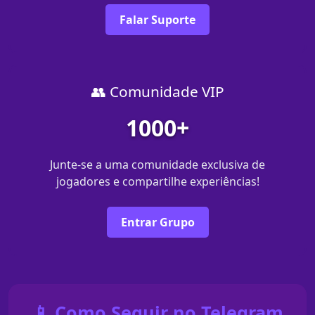
Falar Suporte
👥 Comunidade VIP
1000+
Junte-se a uma comunidade exclusiva de
jogadores e compartilhe experiências!
Entrar Grupo
📱 Como Seguir no Telegram