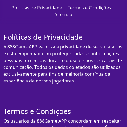
Políticas de Privacidade
Termos e Condições
Sitemap
Políticas de Privacidade
A 888Game APP valoriza a privacidade de seus usuários
e está empenhada em proteger todas as informações
pessoais fornecidas durante o uso de nossos canais de
comunicação. Todos os dados coletados são utilizados
exclusivamente para fins de melhoria contínua da
experiência de nossos jogadores.
Termos e Condições
Os usuários da 888Game APP concordam em respeitar