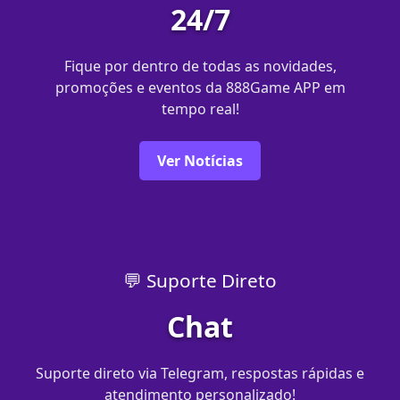
24/7
Fique por dentro de todas as novidades,
promoções e eventos da 888Game APP em
tempo real!
Ver Notícias
💬 Suporte Direto
Chat
Suporte direto via Telegram, respostas rápidas e
atendimento personalizado!