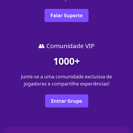
Falar Suporte
👥 Comunidade VIP
1000+
Junte-se a uma comunidade exclusiva de
jogadores e compartilhe experiências!
Entrar Grupo