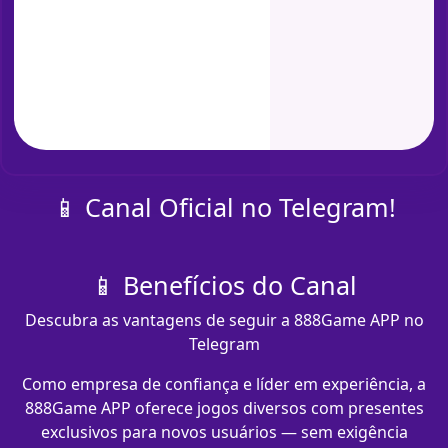
📱 Canal Oficial no Telegram!
📱 Benefícios do Canal
Descubra as vantagens de seguir a 888Game APP no
Telegram
Como empresa de confiança e líder em experiência, a
888Game APP oferece jogos diversos com presentes
exclusivos para novos usuários — sem exigência