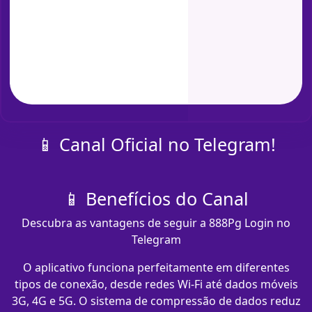
📱 Canal Oficial no Telegram!
📱 Benefícios do Canal
Descubra as vantagens de seguir a 888Pg Login no
Telegram
O aplicativo funciona perfeitamente em diferentes
tipos de conexão, desde redes Wi-Fi até dados móveis
3G, 4G e 5G. O sistema de compressão de dados reduz