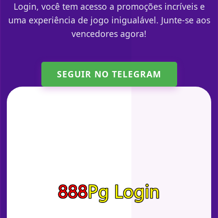
Login, você tem acesso a promoções incríveis e
uma experiência de jogo inigualável. Junte-se aos
vencedores agora!
SEGUIR NO TELEGRAM