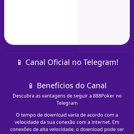
📱 Canal Oficial no Telegram!
📱 Benefícios do Canal
Descubra as vantagens de seguir a 888Poker no
Telegram
O tempo de download varia de acordo com a
velocidade da sua conexão com a internet. Em
conexões de alta velocidade, o download pode ser