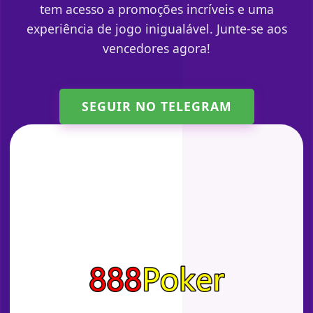
tem acesso a promoções incríveis e uma
experiência de jogo inigualável. Junte-se aos
vencedores agora!
SEGUIR NO TELEGRAM